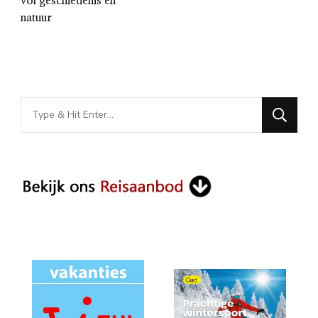
vol geschiedenis en
natuur
Looking
for
Something?