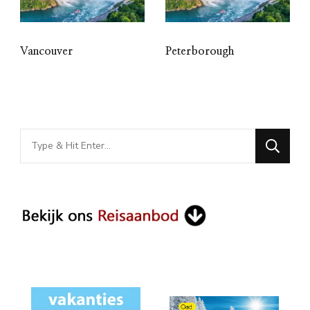
Vancouver
Peterborough
Looking
for
Something?