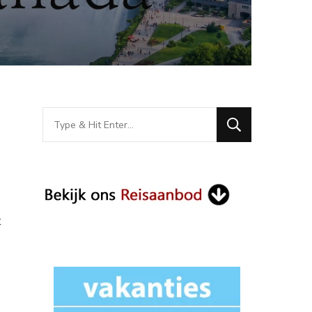
Looking
for
Something?
t