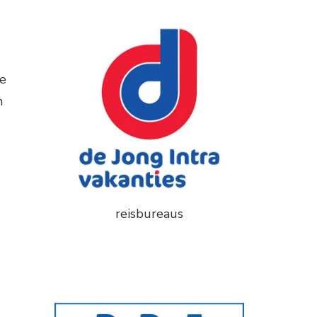
ie
n
reisbureaus