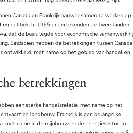
e taal en cultuur nog steeds sterk aanwezig zijn.
nnen Canada en Frankrijk nauwer samen te werken op
l en politiek. In 1965 ondertekenden de twee landen
wa, dat de basis legde voor economische samenwerkin
eling. Sindsdien hebben de betrekkingen tussen Canada
der ontwikkeld, met name op het gebied van handel en
he betrekkingen
hebben een sterke handelsrelatie, met name op het
uchtvaart en landbouw. Frankrijk is een belangrijke
a, met name in de mijnbouw en de energiesector. In
terale handel tussen Canada en Frankrijk meer dan $