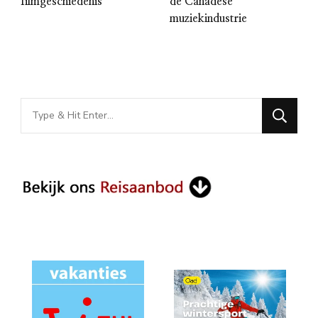
filmgeschiedenis
de Canadese
muziekindustrie
Looking
for
Something?