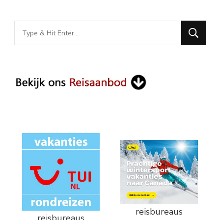
Looking
for
Something?
reisbureaus
reisbureaus