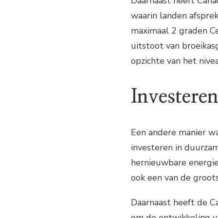
Daarnaast heeft Cana
waarin landen afspre
maximaal 2 graden Cel
uitstoot van broeika
opzichte van het nive
Investere
Een andere manier waa
investeren in duurzam
hernieuwbare energieb
ook een van de groots
Daarnaast heeft de C
om de ontwikkeling va