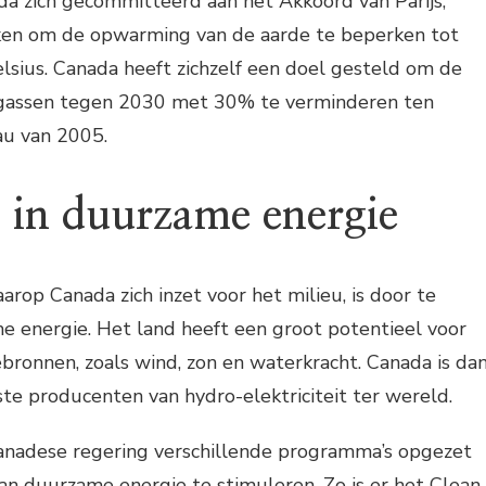
da zich gecommitteerd aan het Akkoord van Parijs,
ken om de opwarming van de aarde te beperken tot
sius. Canada heeft zichzelf een doel gesteld om de
sgassen tegen 2030 met 30% te verminderen ten
au van 2005.
n in duurzame energie
rop Canada zich inzet voor het milieu, is door te
e energie. Het land heeft een groot potentieel voor
ronnen, zoals wind, zon en waterkracht. Canada is da
te producenten van hydro-elektriciteit ter wereld.
anadese regering verschillende programma’s opgezet
n duurzame energie te stimuleren. Zo is er het Clean