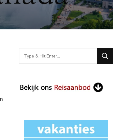
Looking
for
Something?
en