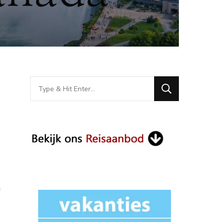
Looking
for
Something?
n