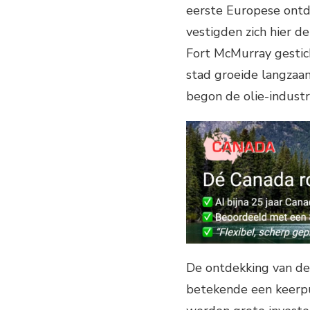
eerste Europese ontd
vestigden zich hier d
Fort McMurray gestic
stad groeide langzaam
begon de olie-industri
De ontdekking van de
betekende een keerpu