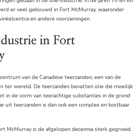
ingen gedaan in de olie-industrie. In de jaren 70 en 8
erd er veel gebouwd in Fort McMurray, waaronder
inkelcentra en andere voorzieningen.
dustrie in Fort
y
 centrum van de Canadese teerzanden, een van de
n ter wereld. De teerzanden bevatten olie die moeilijk
et in de vorm van teerachtige substanties in de grond
lie uit teerzanden is dan ook een complex en kostbaar
Fort McMurray is de afgelopen decennia sterk gegroeid.