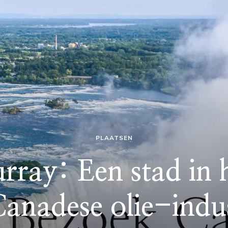
PLAATSEN
ray: Een stad in h
Canadese olie-indus