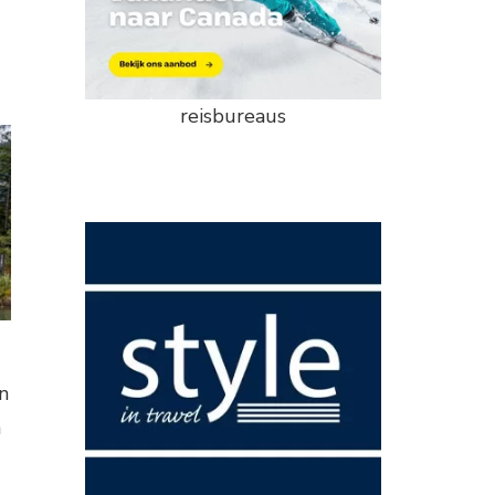
reisbureaus
n
n