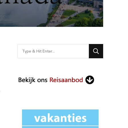
Looking
for
Something?
n