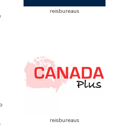
reisbureaus
e
p
reisbureaus
s