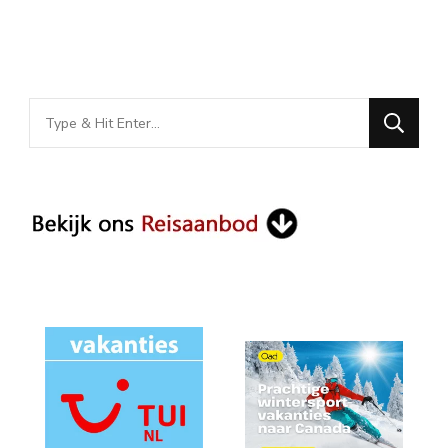
Looking
for
Something?