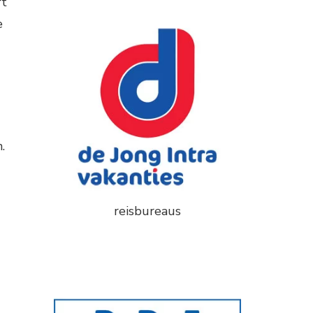
rt
e
.
reisbureaus