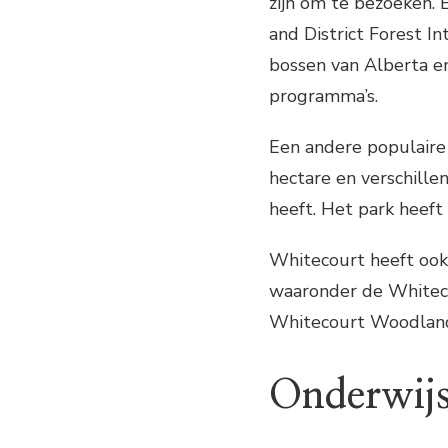
zijn om te bezoeken. 
and District Forest I
bossen van Alberta en
programma’s.
Een andere populaire a
hectare en verschille
heeft. Het park heef
Whitecourt heeft ook
waaronder de Whiteco
Whitecourt Woodlan
Onderwij