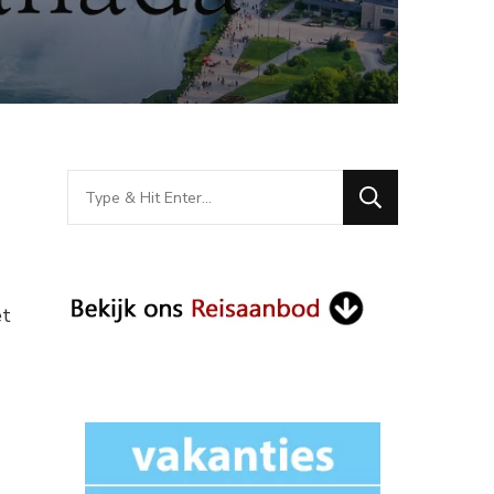
Looking
for
Something?
et