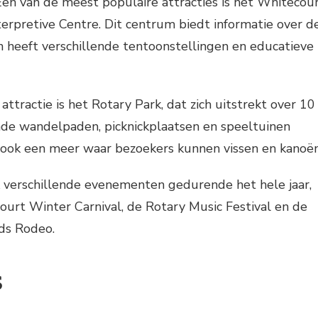
Een van de meest populaire attracties is het Whitecou
nterpretive Centre. Dit centrum biedt informatie over d
 heeft verschillende tentoonstellingen en educatieve
ttractie is het Rotary Park, dat zich uitstrekt over 10
nde wandelpaden, picknickplaatsen en speeltuinen
t ook een meer waar bezoekers kunnen vissen en kanoën
 verschillende evenementen gedurende het hele jaar,
urt Winter Carnival, de Rotary Music Festival en de
ds Rodeo.
s