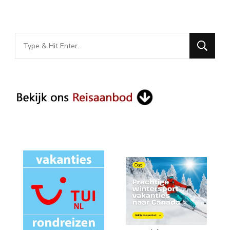
Looking
for
Something?