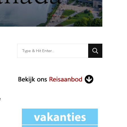
Looking
for
Something?
e