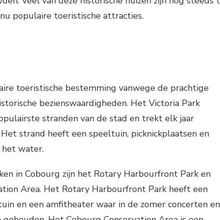
en. Veel van deze historische huizen zijn nog steeds 
 nu populaire toeristische attracties.
aire toeristische bestemming vanwege de prachtige
istorische bezienswaardigheden. Het Victoria Park
opulairste stranden van de stad en trekt elk jaar
Het strand heeft een speeltuin, picknickplaatsen en
het water.
ken in Cobourg zijn het Rotary Harbourfront Park en
tion Area. Het Rotary Harbourfront Park heeft een
tuin en een amfitheater waar in de zomer concerten en
gehouden. Het Cobourg Conservation Area is een