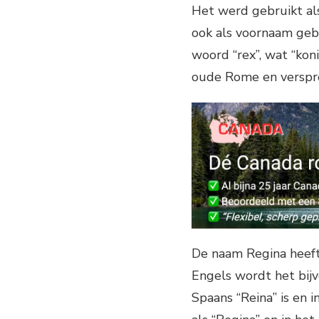
Het werd gebruikt als
ook als voornaam gebr
woord “rex”, wat “kon
oude Rome en verspre
De naam Regina heeft 
Engels wordt het bijvo
Spaans “Reina” is en i