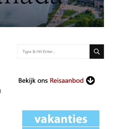
Looking
for
Something?
d