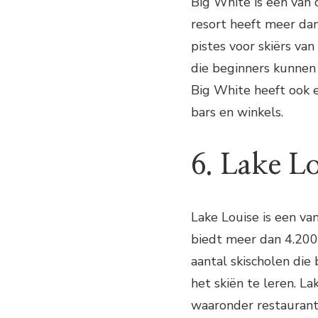
Big White is een van 
resort heeft meer da
pistes voor skiërs van
die beginners kunnen 
Big White heeft ook e
bars en winkels.
6. Lake Lo
Lake Louise is een va
biedt meer dan 4.200 
aantal skischolen di
het skiën te leren. La
waaronder restaurants