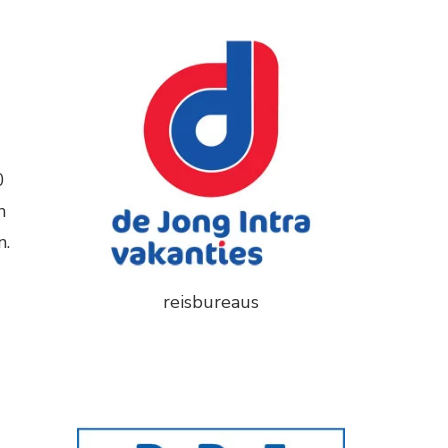
0
n
n.
reisbureaus