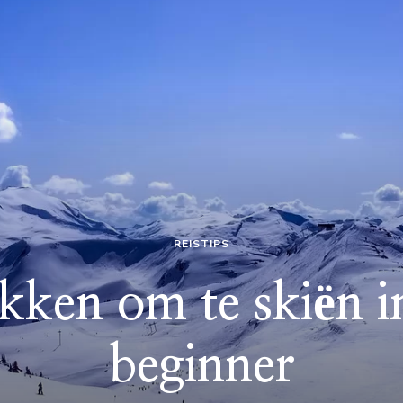
REISTIPS
ekken om te skiën i
beginner