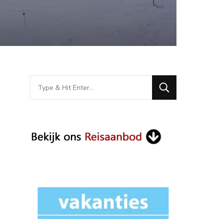
Looking
for
Something?