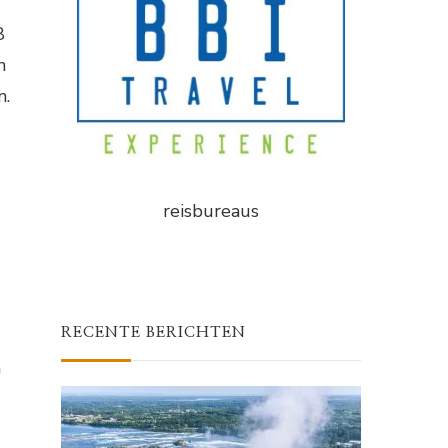
8
n
n.
reisbureaus
RECENTE BERICHTEN
n